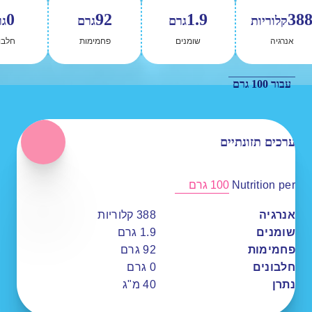
0
92
1.9
38
קלוריות
גרם
גרם
ג
אנרגיה
שומנים
פחמימות
חלבו
עבור 100 גרם
ערכים תזונתיים
Nutrition per
100 גרם
אנרגיה
388
קלוריות
שומנים
1.9
גרם
פחמימות
92
גרם
חלבונים
0
גרם
נתרן
40
מ"ג