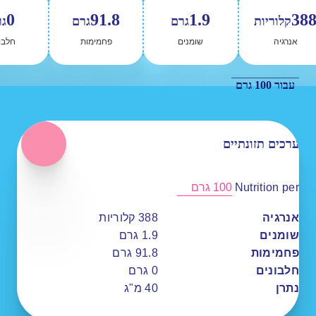
0
91.8
1.9
38
קלוריות
גרם
גרם
ג
אנרגיה
שומנים
פחמימות
חלבו
עבור 100 גרם
ערכים תזונתיים
Nutrition per
100 גרם
אנרגיה
388
קלוריות
שומנים
1.9
גרם
פחמימות
91.8
גרם
חלבונים
0
גרם
נתרן
40
מ"ג